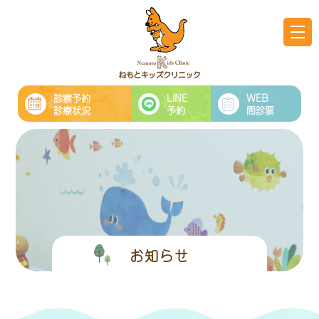
診察予約
LINE
WEB
診療状況
予約
問診票
お知らせ